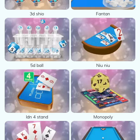
3d shio
Fantan
5d ball
Niu niu
Idn 4 stand
Monopoly