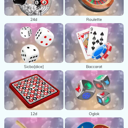
REFERRAL
24d
Roulette
PROMOSI
HUBUNGI
KAMI
DOWNLOAD
Sicbo[dice]
Baccarat
DAFTAR
MASUK
Lupa
Password?
12d
Oglok
Butuh
LIVE
Bantuan?
CHAT