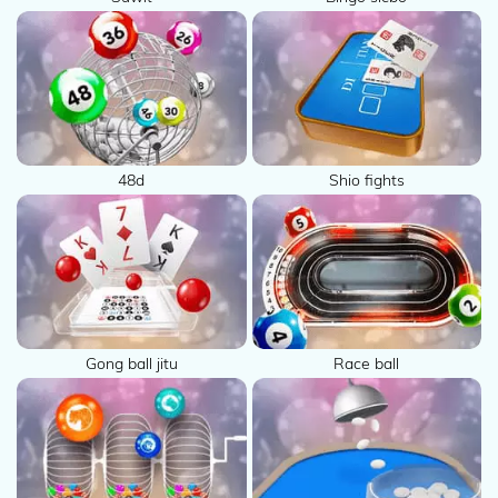
48d
Shio fights
Gong ball jitu
Race ball