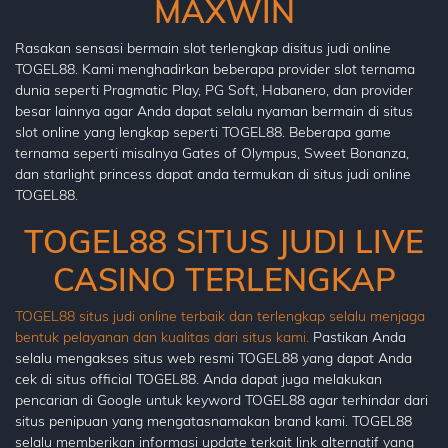
MAXWIN
Rasakan sensasi bermain slot terlengkap disitus judi online
TOGEL88. Kami menghadirkan beberapa provider slot ternama
dunia seperti Pragmatic Play, PG Soft, Habanero, dan provider
besar lainnya agar Anda dapat selalu nyaman bermain di situs
slot online yang lengkap seperti TOGEL88. Beberapa game
ternama seperti misalnya Gates of Olympus, Sweet Bonanza,
dan starlight princess dapat anda termukan di situs judi online
TOGEL88.
TOGEL88 SITUS JUDI LIVE
CASINO TERLENGKAP
TOGEL88 situs judi online terbaik dan terlengkap selalu menjaga
bentuk pelayanan dan kualitas dari situs kami.
Pastikan Anda
selalu mengakses situs web resmi TOGEL88 yang dapat Anda
cek di situs official TOGEL88. Anda dapat juga melakukan
pencarian di Google untuk keyword TOGEL88 agar terhindar dari
situs penipuan yang mengatasnamakan brand kami. TOGEL88
selalu memberikan informasi update terkait link alternatif yang