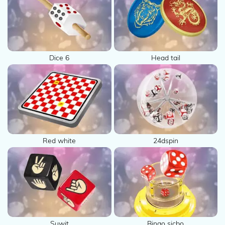
2021 ©
TOGEL88-
ASIA All
right
Dice 6
Head tail
reserved
Red white
24dspin
Suwit
Bingo sicbo