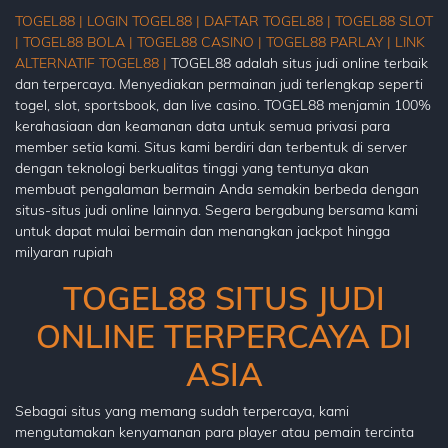
TOGEL88 |
LOGIN TOGEL88 |
DAFTAR TOGEL88 |
TOGEL88 SLOT
|
TOGEL88 BOLA |
TOGEL88 CASINO |
TOGEL88 PARLAY |
LINK
ALTERNATIF TOGEL88 |
TOGEL88 adalah situs judi online terbaik
dan terpercaya. Menyediakan permainan judi terlengkap seperti
togel, slot, sportsbook, dan live casino. TOGEL88 menjamin 100%
kerahasiaan dan keamanan data untuk semua privasi para
member setia kami. Situs kami berdiri dan terbentuk di server
dengan teknologi berkualitas tinggi yang tentunya akan
membuat pengalaman bermain Anda semakin berbeda dengan
situs-situs judi online lainnya. Segera bergabung bersama kami
untuk dapat mulai bermain dan menangkan jackpot hingga
milyaran rupiah
TOGEL88 SITUS JUDI
ONLINE TERPERCAYA DI
ASIA
Sebagai situs yang memang sudah terpercaya, kami
mengutamakan kenyamanan para player atau pemain tercinta