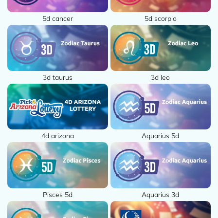
5d cancer
5d scorpio
3d taurus
3d leo
4d arizona
Aquarius 5d
Pisces 5d
Aquarius 3d