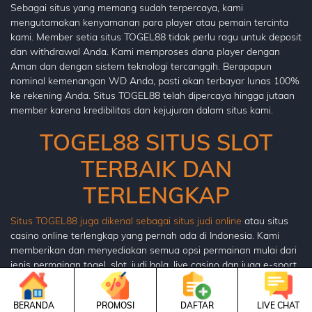
Sebagai situs yang memang sudah terpercaya, kami
mengutamakan kenyamanan para player atau pemain tercinta
kami. Member setia situs TOGEL88 tidak perlu ragu untuk deposit
dan withdrawal Anda. Kami memproses dana player dengan
Aman dan dengan sistem teknologi tercanggih. Berapapun
nominal kemenangan WD Anda, pasti akan terbayar lunas 100%
ke rekening Anda. Situs TOGEL88 telah dipercaya hingga jutaan
member karena kredibilitas dan kejujuran dalam situs kami.
TOGEL88 SITUS SLOT
TERBAIK DAN
TERLENGKAP
Situs TOGEL88 juga dikenal sebagai situs judi online
atau situs
casino online terlengkap yang pernah ada di Indonesia. Kami
memberikan dan menyediakan semua opsi permainan mulai dari
jenis permainan togel, slot, judi bola, live casino dan juga e-sport.
Dengan menggunakan teknologi tercanggih dari beberapa
provider ternama di dunia seperti Pragmatic Play, Evolution
BERANDA
PROMOSI
DAFTAR
LIVE CHAT
Gaming, IDN Play, IDN Live, dan berbagai jenis provider judi online