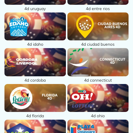
4d uruguay
4d entre rios
4d ciudad buenos
4d idaho
4d connecticut
4d cordoba
4d florida
4d ohio