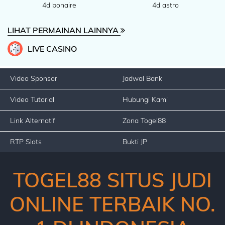
4d bonaire
4d astro
LIHAT PERMAINAN LAINNYA
LIVE CASINO
Video Sponsor
Jadwal Bank
Video Tutorial
Hubungi Kami
Link Alternatif
Zona Togel88
RTP Slots
Bukti JP
TOGEL88 SITUS JUDI
ONLINE TERBAIK NO.