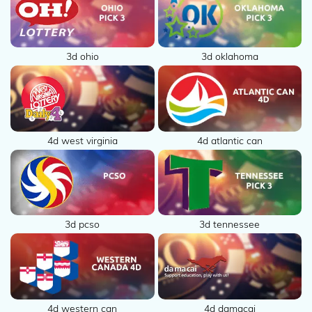
3d ohio
3d oklahoma
4d atlantic can
4d west virginia
3d pcso
3d tennessee
4d western can
4d damacai