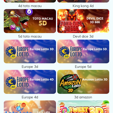
4d toto macau
King kong 4d
REFERRAL
PROMOSI
HUBUNGI
5d toto macau
Devil dice 3d
KAMI
DOWNLOAD
DAFTAR
Europe 3d
Europe 5d
MASUK
Lupa
Password?
Europe 4d
3d amazon
Butuh
LIVE
Bantuan?
CHAT