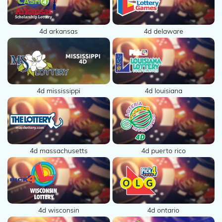
4d arkansas
4d delaware
4d mississippi
4d louisiana
4d massachusetts
4d puerto rico
4d wisconsin
4d ontario