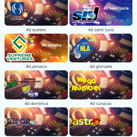
4d saint lucia
4d quebec
4d jamaica
4d grenada
4d dominica
4d curacao