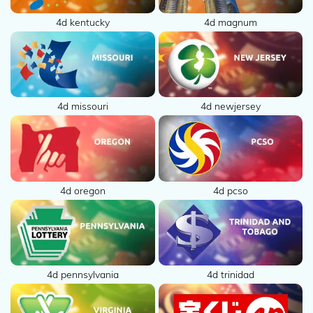
4d kentucky
4d magnum
4d missouri
4d newjersey
4d oregon
4d pcso
4d pennsylvania
4d trinidad