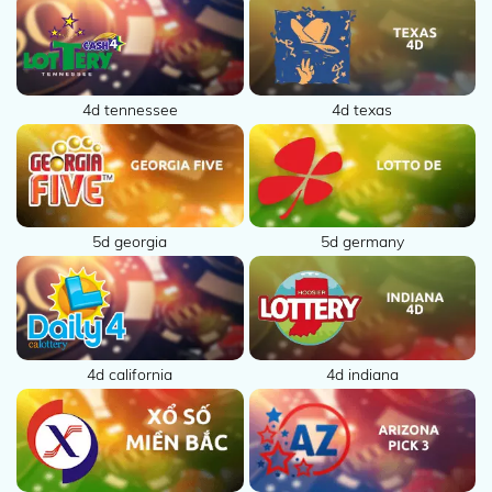
4d texas
4d tennessee
5d georgia
5d germany
4d indiana
4d california