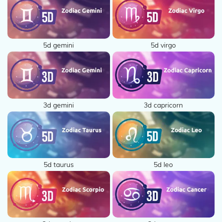
5d gemini
5d virgo
3d gemini
3d capricorn
5d taurus
5d leo