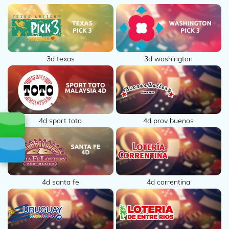
3d texas
3d washington
4d sport toto
4d prov buenos
4d santa fe
4d correntina