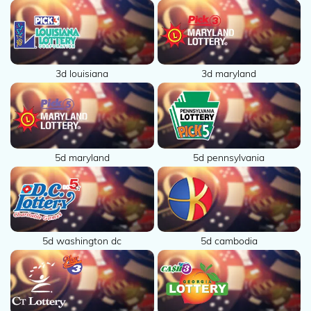
3d louisiana
3d maryland
5d maryland
5d pennsylvania
5d washington dc
5d cambodia