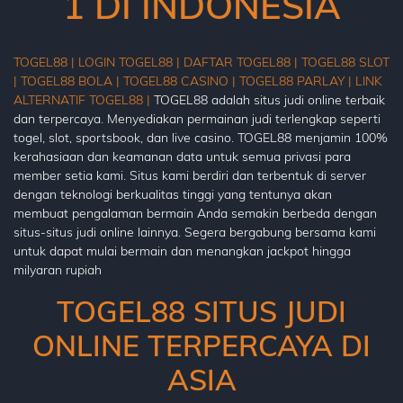
1 DI INDONESIA
TOGEL88 |
LOGIN TOGEL88 |
DAFTAR TOGEL88 |
TOGEL88 SLOT
|
TOGEL88 BOLA |
TOGEL88 CASINO |
TOGEL88 PARLAY |
LINK
ALTERNATIF TOGEL88 |
TOGEL88 adalah situs judi online terbaik
dan terpercaya. Menyediakan permainan judi terlengkap seperti
togel, slot, sportsbook, dan live casino. TOGEL88 menjamin 100%
kerahasiaan dan keamanan data untuk semua privasi para
member setia kami. Situs kami berdiri dan terbentuk di server
dengan teknologi berkualitas tinggi yang tentunya akan
membuat pengalaman bermain Anda semakin berbeda dengan
situs-situs judi online lainnya. Segera bergabung bersama kami
untuk dapat mulai bermain dan menangkan jackpot hingga
milyaran rupiah
TOGEL88 SITUS JUDI
ONLINE TERPERCAYA DI
ASIA